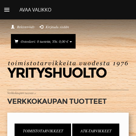
AVAA VALIKKO
Rekisteröidy
Kirjaudu sisään
Ostoskori: 0 tuotetta, Yht. 0,00 €
Verkkokaupan tuotteet
»
VERKKOKAUPAN TUOTTEET
TOIMISTOTARVIKKEET
ATK-TARVIKKEET