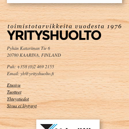
Pyhän Katariinan Tie 6
20780 KAARINA, FINLAND
Puh: +358 (0)2 469 2155
Email: yh@yrityshuolto.fi
Etusivu
Tuotteet
Yhteystiedot
Sivua ei löytynyt