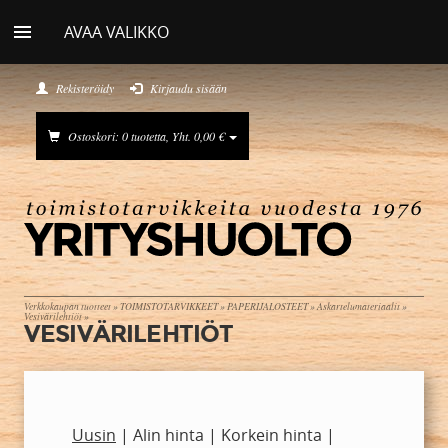
AVAA VALIKKO
Rekisteröidy
Kirjaudu sisään
Ostoskori: 0 tuotetta, Yht. 0,00 €
Verkkokaupan tuotteet
»
TOIMISTOTARVIKKEET
»
PAPERIJALOSTEET
»
Askartelumateriaalit
»
Vesivärilehtiöt
»
VESIVÄRILEHTIÖT
Uusin
|
Alin hinta
|
Korkein hinta
|