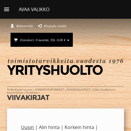
AVAA VALIKKO
Rekisteröidy
Kirjaudu sisään
Ostoskori: 0 tuotetta, Yht. 0,00 €
Verkkokaupan tuotteet
»
TOIMISTOTARVIKKEET
»
PAPERIJALOSTEET
»
Vihkot kovakantiset,
konttorikirjat
»
Viivakirjat
»
VIIVAKIRJAT
Uusin
|
Alin hinta
|
Korkein hinta
|