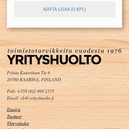
NÄYTÄ LISÄÄ
(0 KPL)
Pyhän Katariinan Tie 6
20780 KAARINA, FINLAND
Puh: +358 (0)2 469 2155
Email: yh@yrityshuolto.fi
Etusivu
Tuotteet
Yhteystiedot