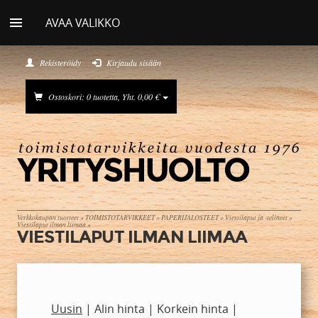
AVAA VALIKKO
Rekisteröidy
Kirjaudu sisään
Ostoskori: 0 tuotetta, Yht. 0,00 €
Verkkokaupan tuotteet
»
TOIMISTOTARVIKKEET
»
PAPERIJALOSTEET
»
Viestilaput ja -telineet
»
Viestilaput ilman liimaa
»
VIESTILAPUT ILMAN LIIMAA
Uusin
|
Alin hinta
|
Korkein hinta
|