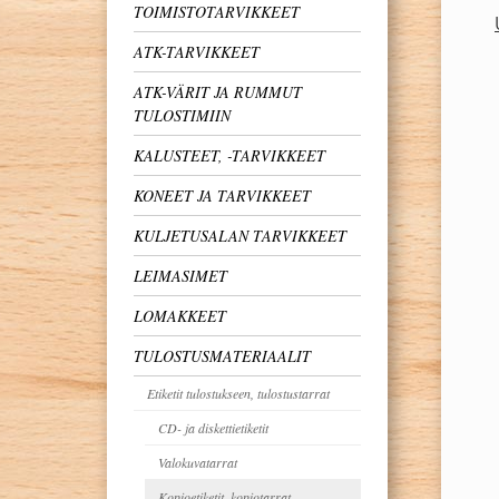
TOIMISTOTARVIKKEET
ATK-TARVIKKEET
ATK-VÄRIT JA RUMMUT
TULOSTIMIIN
KALUSTEET, -TARVIKKEET
KONEET JA TARVIKKEET
KULJETUSALAN TARVIKKEET
LEIMASIMET
LOMAKKEET
TULOSTUSMATERIAALIT
Etiketit tulostukseen, tulostustarrat
CD- ja diskettietiketit
Valokuvatarrat
Kopioetiketit, kopiotarrat