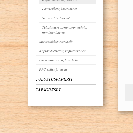
Laseretiketit, lasertarrat
Säänkestävät tarrat
Tulostustarrat,monitoimietiketit,
monitoimitarrat
Mustesuihkumateriaalit
Kopiomateriaalit, kopiointikalvot
Lasermateriaalit, laserkalvot
PPC-rullat ja -arkit
TULOSTUSPAPERIT
TARJOUKSET