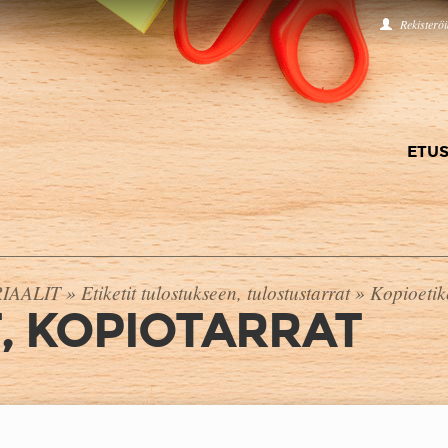
Rekisterö
ETUS
IAALIT
»
Etiketit tulostukseen, tulostustarrat
»
Kopioetike
T, KOPIOTARRAT