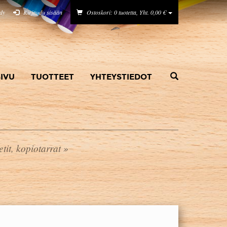
idy
Kirjaudu sisään
Ostoskori: 0 tuotetta, Yht. 0,00 €
IVU
TUOTTEET
YHTEYSTIEDOT
tit, kopiotarrat
»