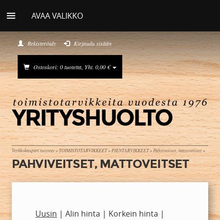
AVAA VALIKKO
Rekisteröidy
Kirjaudu sisään
Ostoskori: 0 tuotetta, Yht. 0,00 €
Verkkokaupan tuotteet
»
TOIMISTOTARVIKKEET
»
PIENTARVIKKEET
»
Pahviveitset, mattoveitset
»
PAHVIVEITSET, MATTOVEITSET
Uusin
|
Alin hinta
|
Korkein hinta
|