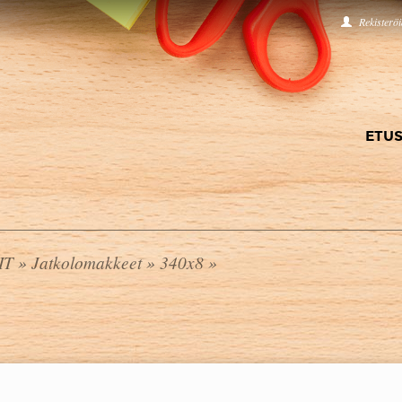
Rekisterö
ETUS
IT
»
Jatkolomakkeet
»
340x8
»