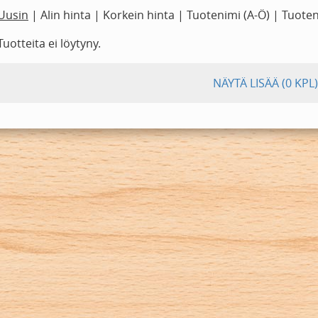
Uusin
|
Alin hinta
|
Korkein hinta
|
Tuotenimi (A-Ö)
|
Tuoten
Tuotteita ei löytyny.
NÄYTÄ LISÄÄ
(0 KPL)