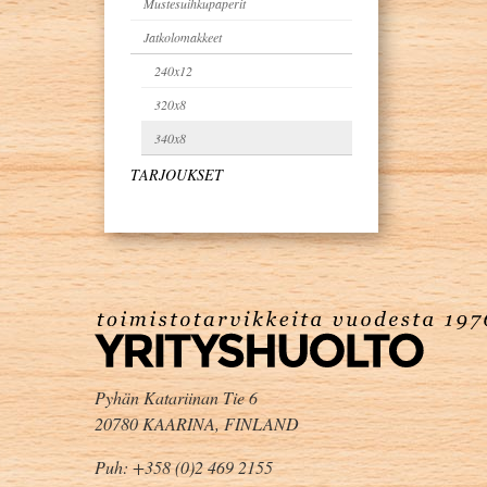
Mustesuihkupaperit
Jatkolomakkeet
240x12
320x8
340x8
TARJOUKSET
Pyhän Katariinan Tie 6
20780 KAARINA, FINLAND
Puh: +358 (0)2 469 2155