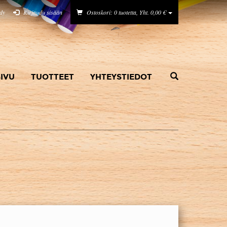
idy
Kirjaudu sisään
Ostoskori: 0 tuotetta, Yht. 0,00 €
IVU
TUOTTEET
YHTEYSTIEDOT