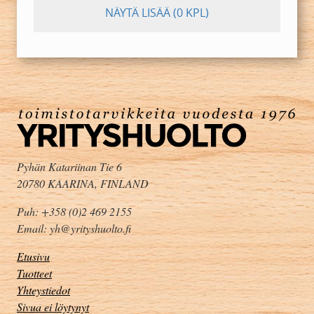
NÄYTÄ LISÄÄ
(0 KPL)
Pyhän Katariinan Tie 6
20780 KAARINA, FINLAND
Puh: +358 (0)2 469 2155
Email: yh@yrityshuolto.fi
Etusivu
Tuotteet
Yhteystiedot
Sivua ei löytynyt