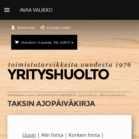
AVAA VALIKKO
Rekisteröidy
Kirjaudu sisään
Ostoskori: 0 tuotetta, Yht. 0,00 €
Verkkokaupan tuotteet
»
KULJETUSALAN TARVIKKEET
»
Ajopäiväkirjat
»
Taksin ajopäiväkirja
»
TAKSIN AJOPÄIVÄKIRJA
Uusin
|
Alin hinta
|
Korkein hinta
|