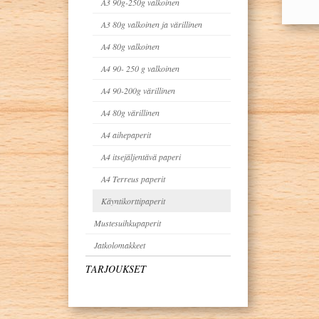
A3 90g-250g valkoinen
A3 80g valkoinen ja värillinen
A4 80g valkoinen
A4 90- 250 g valkoinen
A4 90-200g värillinen
A4 80g värillinen
A4 aihepaperit
A4 itsejäljentävä paperi
A4 Terreus paperit
Käyntikorttipaperit
Mustesuihkupaperit
Jatkolomakkeet
TARJOUKSET