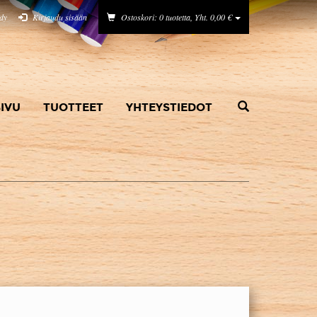
idy
Kirjaudu sisään
Ostoskori: 0 tuotetta, Yht. 0,00 €
IVU
TUOTTEET
YHTEYSTIEDOT