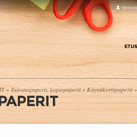
Rekisterö
ETUS
IT
»
Tulostuspaperit, kopiopaperit
»
Käyntikorttipaperit
»
PAPERIT