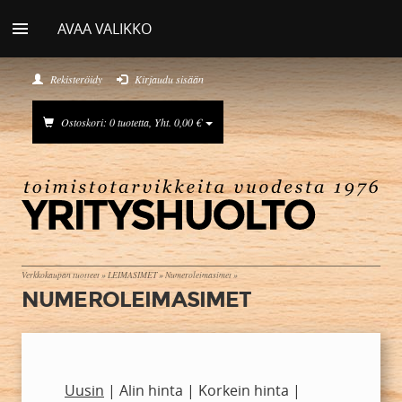
AVAA VALIKKO
Rekisteröidy
Kirjaudu sisään
Ostoskori: 0 tuotetta, Yht. 0,00 €
Verkkokaupan tuotteet
»
LEIMASIMET
»
Numeroleimasimet
»
NUMEROLEIMASIMET
Uusin
|
Alin hinta
|
Korkein hinta
|