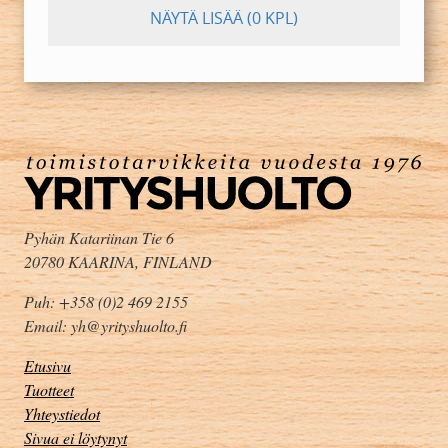
NÄYTÄ LISÄÄ
(0 KPL)
Pyhän Katariinan Tie 6
20780 KAARINA, FINLAND
Puh: +358 (0)2 469 2155
Email: yh@yrityshuolto.fi
Etusivu
Tuotteet
Yhteystiedot
Sivua ei löytynyt