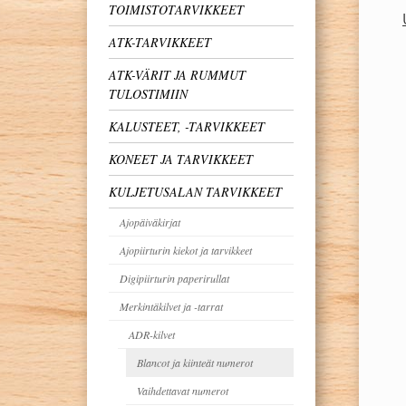
TOIMISTOTARVIKKEET
ATK-TARVIKKEET
ATK-VÄRIT JA RUMMUT
TULOSTIMIIN
KALUSTEET, -TARVIKKEET
KONEET JA TARVIKKEET
KULJETUSALAN TARVIKKEET
Ajopäiväkirjat
Ajopiirturin kiekot ja tarvikkeet
Digipiirturin paperirullat
Merkintäkilvet ja -tarrat
ADR-kilvet
Blancot ja kiinteät numerot
Vaihdettavat numerot