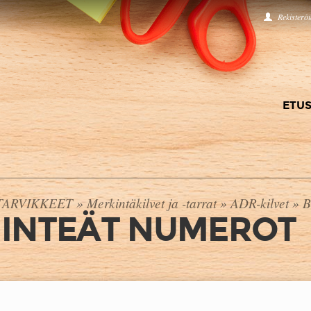
Rekisterö
ETUS
TARVIKKEET
»
Merkintäkilvet ja -tarrat
»
ADR-kilvet
»
B
IINTEÄT NUMEROT