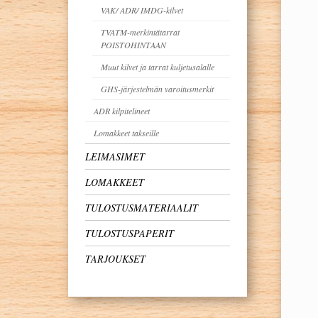
VAK/ ADR/ IMDG-kilvet
TVATM-merkintätarrat
POISTOHINTAAN
Muut kilvet ja tarrat kuljetusalalle
GHS-järjestelmän varoitusmerkit
ADR kilpitelineet
Lomakkeet takseille
LEIMASIMET
LOMAKKEET
TULOSTUSMATERIAALIT
TULOSTUSPAPERIT
TARJOUKSET