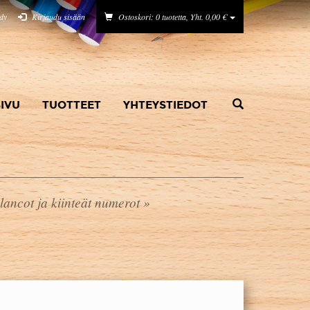
idy
Kirjaudu sisään
Ostoskori: 0 tuotetta, Yht. 0,00 €
IVU
TUOTTEET
YHTEYSTIEDOT
lancot ja kiinteät numerot
»