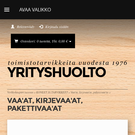
AVAA VALIKKO
Rekisteröidy
Kirjaudu sisään
Ostoskori: 0 tuotetta, Yht. 0,00 €
Verkkokaupan tuotteet
»
KONEET JA TARVIKKEET
»
Vaa'at, kirjevaa'at, pakettivaa'at
»
VAA'AT, KIRJEVAA'AT,
PAKETTIVAA'AT