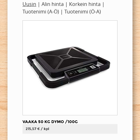
Uusin
|
Alin hinta
|
Korkein hinta
|
Tuotenimi (A-Ö)
|
Tuotenimi (Ö-A)
VAAKA 50 KG DYMO /100G
215,57 € / kpl