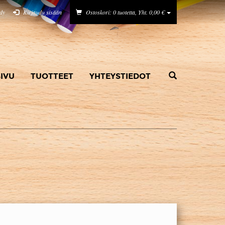
idy
Kirjaudu sisään
Ostoskori: 0 tuotetta, Yht. 0,00 €
IVU
TUOTTEET
YHTEYSTIEDOT