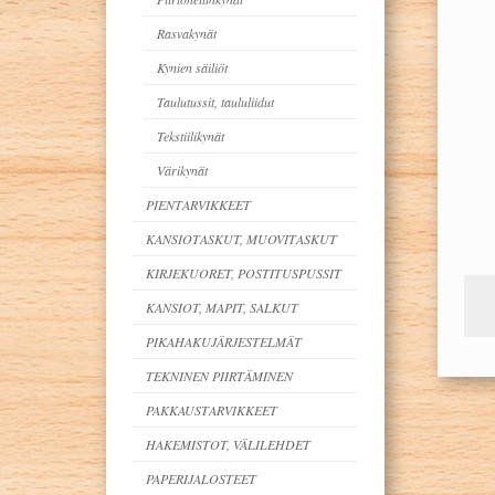
Rasvakynät
Kynien säiliöt
Taulutussit, taululiidut
Tekstiilikynät
Värikynät
PIENTARVIKKEET
KANSIOTASKUT, MUOVITASKUT
KIRJEKUORET, POSTITUSPUSSIT
KANSIOT, MAPIT, SALKUT
PIKAHAKUJÄRJESTELMÄT
TEKNINEN PIIRTÄMINEN
PAKKAUSTARVIKKEET
HAKEMISTOT, VÄLILEHDET
PAPERIJALOSTEET