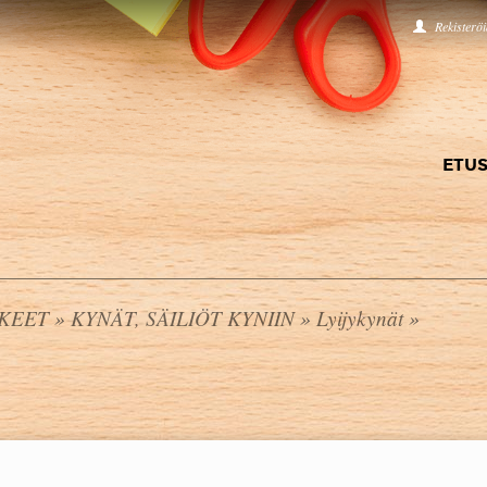
Rekisterö
ETUS
KKEET
»
KYNÄT, SÄILIÖT KYNIIN
»
Lyijykynät
»