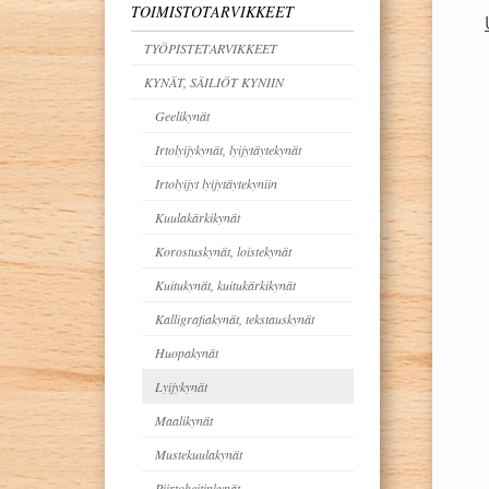
TOIMISTOTARVIKKEET
TYÖPISTETARVIKKEET
KYNÄT, SÄILIÖT KYNIIN
Geelikynät
Irtolyijykynät, lyijytäytekynät
Irtolyijyt lyijytäytekyniin
Kuulakärkikynät
Korostuskynät, loistekynät
Kuitukynät, kuitukärkikynät
Kalligrafiakynät, tekstauskynät
Huopakynät
Lyijykynät
Maalikynät
Mustekuulakynät
Piirtoheitinkynät