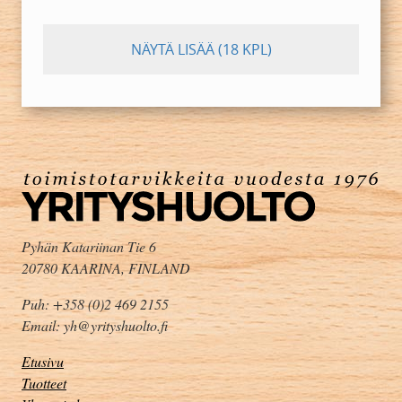
NÄYTÄ LISÄÄ
(18 KPL)
Pyhän Katariinan Tie 6
20780 KAARINA, FINLAND
Puh: +358 (0)2 469 2155
Email: yh@yrityshuolto.fi
Etusivu
Tuotteet