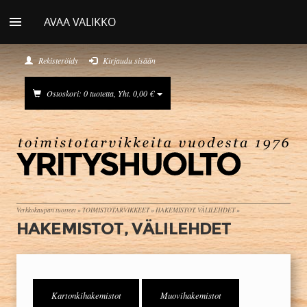
AVAA VALIKKO
Rekisteröidy
Kirjaudu sisään
Ostoskori: 0 tuotetta, Yht. 0,00 €
Verkkokaupan tuotteet
»
TOIMISTOTARVIKKEET
»
HAKEMISTOT, VÄLILEHDET
»
HAKEMISTOT, VÄLILEHDET
Kartonkihakemistot
Muovihakemistot