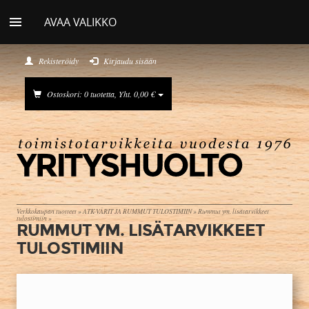
AVAA VALIKKO
Rekisteröidy
Kirjaudu sisään
Ostoskori: 0 tuotetta, Yht. 0,00 €
Verkkokaupan tuotteet
»
ATK-VÄRIT JA RUMMUT TULOSTIMIIN
»
Rummut ym. lisätarvikkeet
tulostimiin
»
RUMMUT YM. LISÄTARVIKKEET
TULOSTIMIIN