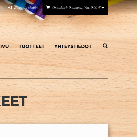
idy
Kirjaudu sisään
Ostoskori: 0 tuotetta, Yht. 0,00 €
IVU
TUOTTEET
YHTEYSTIEDOT
KEET