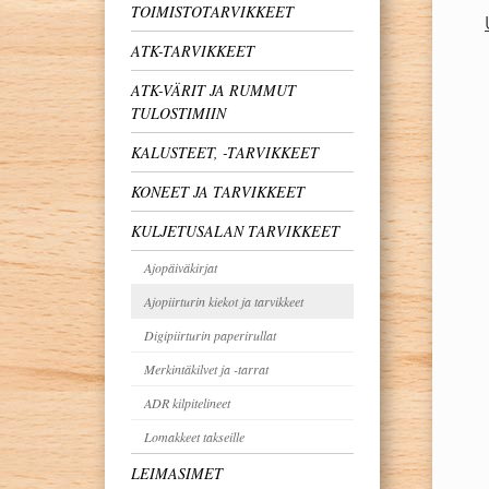
TOIMISTOTARVIKKEET
ATK-TARVIKKEET
ATK-VÄRIT JA RUMMUT
TULOSTIMIIN
KALUSTEET, -TARVIKKEET
KONEET JA TARVIKKEET
KULJETUSALAN TARVIKKEET
Ajopäiväkirjat
Ajopiirturin kiekot ja tarvikkeet
Digipiirturin paperirullat
Merkintäkilvet ja -tarrat
ADR kilpitelineet
Lomakkeet takseille
LEIMASIMET