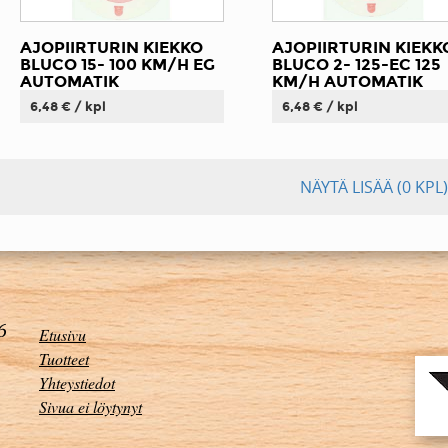
AJOPIIRTURIN KIEKKO
AJOPIIRTURIN KIEKK
BLUCO 15- 100 KM/H EG
BLUCO 2- 125-EC 125
AUTOMATIK
KM/H AUTOMATIK
6,48 € / kpl
6,48 € / kpl
NÄYTÄ LISÄÄ
(0 KPL)
Etusivu
Tuotteet
Yhteystiedot
Sivua ei löytynyt