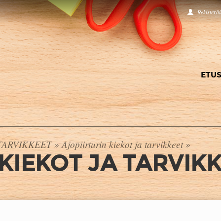
Rekisterö
ETUS
TARVIKKEET
»
Ajopiirturin kiekot ja tarvikkeet
»
KIEKOT JA TARVIK