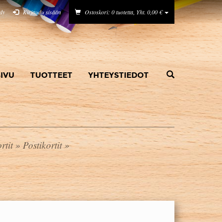
idy
Kirjaudu sisään
Ostoskori: 0 tuotetta, Yht. 0,00 €
IVU
TUOTTEET
YHTEYSTIEDOT
rtit
»
Postikortit
»