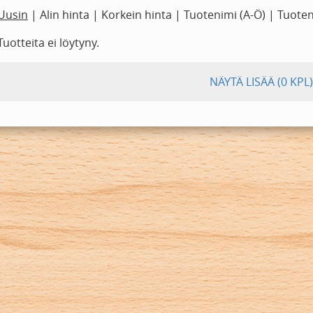
Uusin
|
Alin hinta
|
Korkein hinta
|
Tuotenimi (A-Ö)
|
Tuoten
Tuotteita ei löytyny.
NÄYTÄ LISÄÄ
(0 KPL)