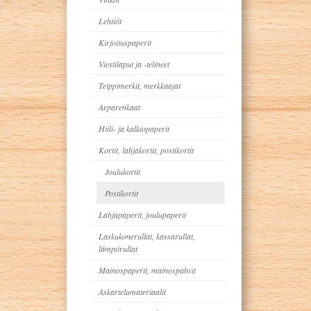
Lehtiöt
Kirjoituspaperit
Viestilaput ja -telineet
Teippimerkit, merkkaajat
Arparenkaat
Hiili- ja kalkiopaperit
Kortit, lahjakortit, postikortit
Joulukortit
Postikortit
Lahjapaperit, joulupaperit
Laskukonerullat, kassarullat,
lämpörullat
Mainospaperit, mainospahvit
Askartelumateriaalit