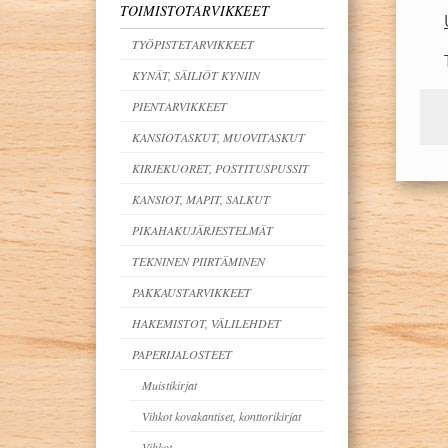
TOIMISTOTARVIKKEET
TYÖPISTETARVIKKEET
KYNÄT, SÄILIÖT KYNIIN
PIENTARVIKKEET
KANSIOTASKUT, MUOVITASKUT
KIRJEKUORET, POSTITUSPUSSIT
KANSIOT, MAPIT, SALKUT
PIKAHAKUJÄRJESTELMÄT
TEKNINEN PIIRTÄMINEN
PAKKAUSTARVIKKEET
HAKEMISTOT, VÄLILEHDET
PAPERIJALOSTEET
Muistikirjat
Vihkot kovakantiset, konttorikirjat
Vihkot