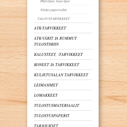
Pääsyliput, muut liput
Telefax paperirullat
TALOUSTARVIKKEET
ATK-TARVIKKEET
ATK-VÄRIT JA RUMMUT
TULOSTIMIIN
KALUSTEET, -TARVIKKEET
KONEET JA TARVIKKEET
KULJETUSALAN TARVIKKEET
LEIMASIMET
LOMAKKEET
TULOSTUSMATERIAALIT
TULOSTUSPAPERIT
TARJOUKSET