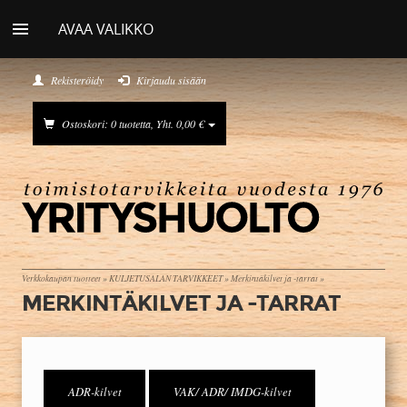
AVAA VALIKKO
Rekisteröidy
Kirjaudu sisään
Ostoskori: 0 tuotetta, Yht. 0,00 €
Verkkokaupan tuotteet
»
KULJETUSALAN TARVIKKEET
»
Merkintäkilvet ja -tarrat
»
MERKINTÄKILVET JA -TARRAT
ADR-kilvet
VAK/ ADR/ IMDG-kilvet