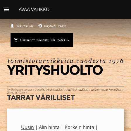
AVAA VALIKKO
Rekisteröidy
Kirjaudu sisään
Ostoskori: 0 tuotetta, Yht. 0,00 €
Verkkokaupan tuotteet
»
TOIMISTOTARVIKKEET
»
PIENTARVIKKEET
»
Etiketit, tarrat, kiinnikkeet
»
Tarrat värilliset
»
TARRAT VÄRILLISET
Uusin
|
Alin hinta
|
Korkein hinta
|