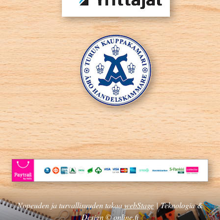
Nopeuden ja turvallisuuden takaa
webStage
| Teknologia &
Design ©
online.fi