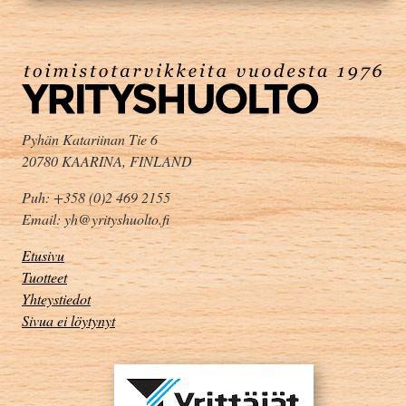
Pyhän Katariinan Tie 6
20780 KAARINA, FINLAND
Puh: +358 (0)2 469 2155
Email: yh@yrityshuolto.fi
Etusivu
Tuotteet
Yhteystiedot
Sivua ei löytynyt