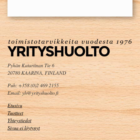
Pyhän Katariinan Tie 6
20780 KAARINA, FINLAND
Puh: +358 (0)2 469 2155
Email: yh@yrityshuolto.fi
Etusivu
Tuotteet
Yhteystiedot
Sivua ei löytynyt