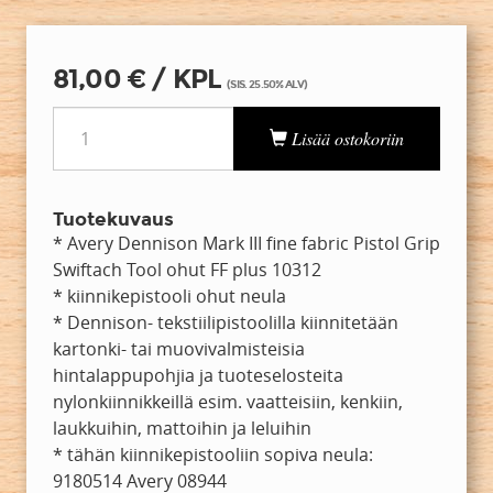
81,00 € / KPL
(SIS. 25.50% ALV)
Lisää ostokoriin
Tuotekuvaus
* Avery Dennison Mark III fine fabric Pistol Grip
Swiftach Tool ohut FF plus 10312
* kiinnikepistooli ohut neula
* Dennison- tekstiilipistoolilla kiinnitetään
kartonki- tai muovivalmisteisia
hintalappupohjia ja tuoteselosteita
nylonkiinnikkeillä esim. vaatteisiin, kenkiin,
laukkuihin, mattoihin ja leluihin
* tähän kiinnikepistooliin sopiva neula:
9180514 Avery 08944