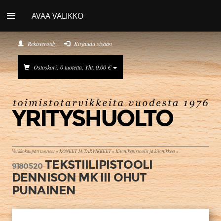
AVAA VALIKKO
Rekisteröidy
Kirjaudu sisään
Ostoskori: 0 tuotetta, Yht. 0,00 €
Verkkokaupan tuotteet
»
KONEET JA TARVIKKEET
»
Kiinnikepistoolit ja kiinnikkeet
»
TEKSTIILIPISTOOLI
9180520
DENNISON MK III OHUT
PUNAINEN